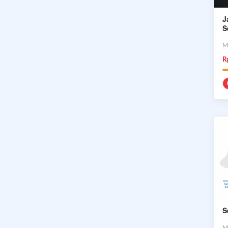
J
S
M
R
S
M