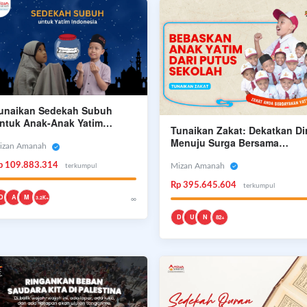
unaikan Sedekah Subuh
ntuk Anak-Anak Yatim
Tunaikan Zakat: Dekatkan Dir
umbuh Bahagia
Menuju Surga Bersama
izan Amanah
Rasulullah
p 109.883.314
Mizan Amanah
terkumpul
Rp 395.645.604
terkumpul
D
A
M
∞
3.2K+
D
U
N
82+