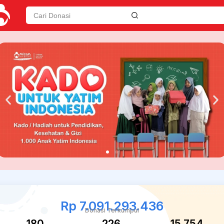
Rp 7.091.293.436
Donasi Terkumpul
180
226
15.754