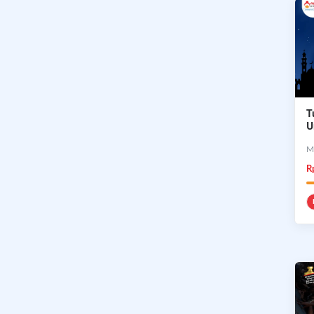
T
U
T
M
R