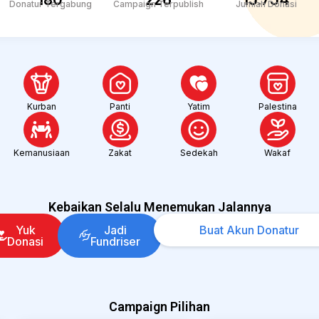
Donatur Tergabung
Campaign Terpublish
Jumlah Donasi
Kurban
Panti
Yatim
Palestina
Kemanusiaan
Zakat
Sedekah
Wakaf
Kebaikan Selalu Menemukan Jalannya
Yuk
Jadi
Buat Akun Donatur
Donasi
Fundriser
Campaign Pilihan