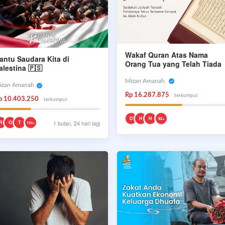
Wakaf Quran Atas Nama
antu Saudara Kita di
Orang Tua yang Telah Tiada
alestina 🇵🇸
Mizan Amanah
izan Amanah
Rp 16.287.875
terkumpul
p 10.403.250
terkumpul
D
H
H
92+
R
O
T
1 bulan, 24 hari lagi
193+