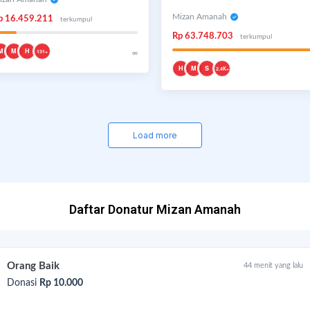
Berwakaf Asrama-Panti Yatim
Mizan Amanah
p 16.459.211
terkumpul
Rp 63.748.703
terkumpul
M
M
H
∞
131+
H
M
S
2.4K+
Load more
Daftar Donatur Mizan Amanah
Orang Baik
44 menit yang lalu
Donasi
Rp 10.000