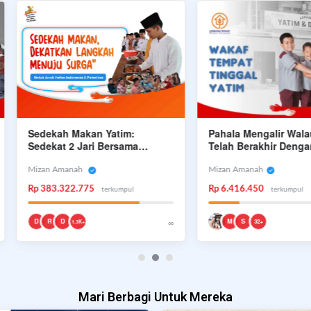
edekah Makan Yatim:
Pahala Mengalir Walau Usia
edekat 2 Jari Bersama
Telah Berakhir Dengan Waka
asulullah di Surga
Panti Yatim Dhuafa
izan Amanah
Mizan Amanah
p 383.322.775
Rp 6.416.450
terkumpul
terkumpul
D
R
D
∞
M
S
25 hari l
32+
1.3K+
Mari Berbagi Untuk Mereka