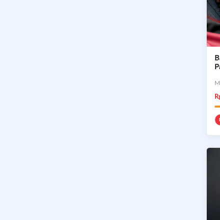
B
P
M
R