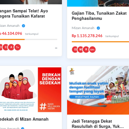
angan Sampai Telat! Ayo
Gajian Tiba, Tunaikan Zakat
egera Tunaikan Kafarat
Penghasilanmu
izan Amanah
Mizan Amanah
p 46.104.096
terkumpul
Rp 1.135.278.246
terkumpul
D
C
A
1+
∞
D
M
R
329+
edekah di Mizan Amanah
Jadi Tetangga Dekat
Rasulullah di Surga, Yuk
izan Amanah