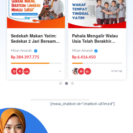
Sedekah Makan Yatim:
Pahala Mengalir Walau
Sedekat 2 Jari Bersama
Usia Telah Berakhir
Rasulullah di Surga
Dengan Wakaf Panti
Yatim Dhuafa
Mizan Amanah
Mizan Amanah
Rp 384.397.775
Rp 6.416.450
∞
22 hari lagi
D
R
M
32+
1.3K+
[mwai_chatbot id="chatbot-u51mzd"]