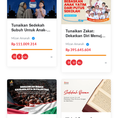
Tunaikan Sedekah
Subuh Untuk Anak-
Tunaikan Zakat:
Anak Yatim Tumbuh
Dekatkan Diri Menuju
Bahagia
Mizan Amanah
Surga Bersama
Rasulullah
Rp 111.009.314
Mizan Amanah
Rp 395.645.604
∞
D
A
3.2K+
∞
D
U
82+