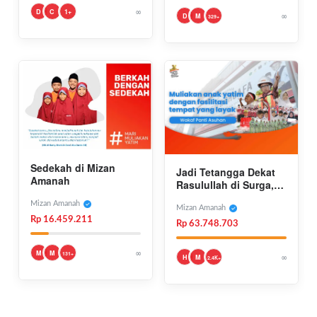
∞
D
C
1+
∞
D
M
329+
Sedekah di Mizan
Jadi Tetangga Dekat
Amanah
Rasulullah di Surga,
Yuk Berwakaf Asrama-
Mizan Amanah
Panti Yatim
Mizan Amanah
Rp 16.459.211
Rp 63.748.703
∞
M
M
131+
∞
H
M
2.4K+