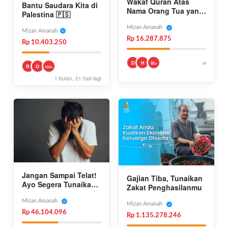
Wakaf Quran Atas
Bantu Saudara Kita di
Nama Orang Tua yang
Palestina 🇵🇸
Telah Tiada
Mizan Amanah
Mizan Amanah
Rp 16.287.875
Rp 10.403.250
∞
D
H
92+
R
O
193+
1 bulan, 21 hari lagi
Jangan Sampai Telat!
Gajian Tiba, Tunaikan
Ayo Segera Tunaikan
Zakat Penghasilanmu
Kafarat
Mizan Amanah
Mizan Amanah
Rp 46.104.096
Rp 1.135.278.246