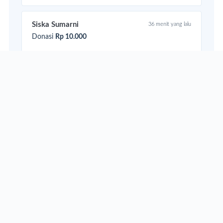
Siska Sumarni
36 menit yang lalu
Donasi
Rp 10.000
Orang Baik
38 menit yang lalu
Donasi
Rp 10.000
Load more